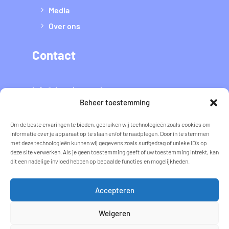
Media
Over ons
Contact
info@datvaltmee.nl
Beheer toestemming
Flyer voor thuis
Om de beste ervaringen te bieden, gebruiken wij technologieën zoals cookies om
informatie over je apparaat op te slaan en/of te raadplegen. Door in te stemmen
met deze technologieën kunnen wij gegevens zoals surfgedrag of unieke ID's op
deze site verwerken. Als je geen toestemming geeft of uw toestemming intrekt, kan
Download
dit een nadelige invloed hebben op bepaalde functies en mogelijkheden.
Privacy
Accepteren
Weigeren
Cookie statement