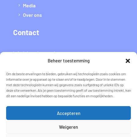
Media
Over ons
Contact
info@datvaltmee.nl
Beheer toestemming
Flyer voor thuis
Om de beste ervaringen te bieden, gebruiken wij technologieën zoals cookies om
informatie over je apparaat op te slaan en/of te raadplegen. Door in te stemmen
met deze technologieën kunnen wij gegevens zoals surfgedrag of unieke ID's op
deze site verwerken. Als je geen toestemming geeft of uw toestemming intrekt, kan
Download
dit een nadelige invloed hebben op bepaalde functies en mogelijkheden.
Privacy
Accepteren
Weigeren
Cookie statement