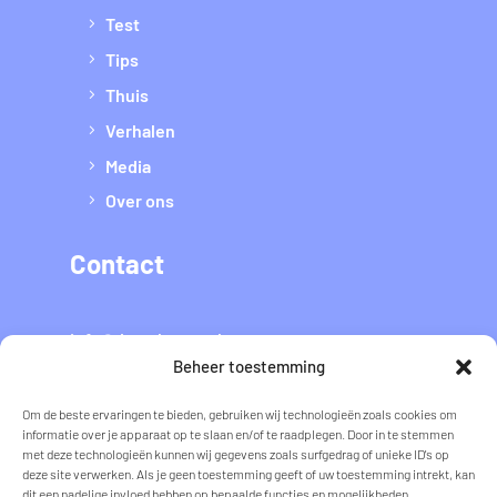
Test
Tips
Thuis
Verhalen
Media
Over ons
Contact
info@datvaltmee.nl
Beheer toestemming
Flyer voor thuis
Om de beste ervaringen te bieden, gebruiken wij technologieën zoals cookies om
informatie over je apparaat op te slaan en/of te raadplegen. Door in te stemmen
met deze technologieën kunnen wij gegevens zoals surfgedrag of unieke ID's op
deze site verwerken. Als je geen toestemming geeft of uw toestemming intrekt, kan
Download
dit een nadelige invloed hebben op bepaalde functies en mogelijkheden.