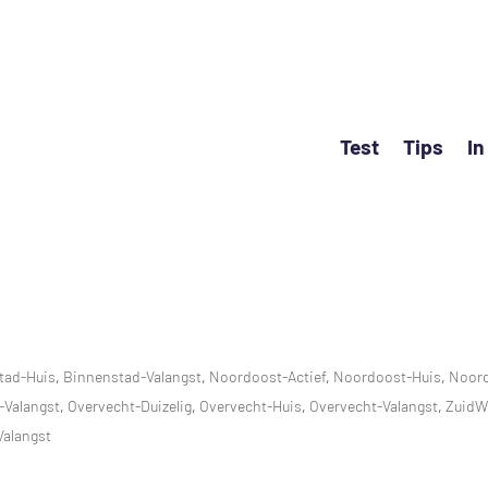
Test
Tips
In
tad-Huis
,
Binnenstad-Valangst
,
Noordoost-Actief
,
Noordoost-Huis
,
Noord
-Valangst
,
Overvecht-Duizelig
,
Overvecht-Huis
,
Overvecht-Valangst
,
ZuidW
Valangst