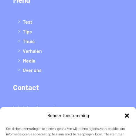
Test
Tips
Thuis
Verhalen
Media
Over ons
Contact
info@datvaltmee.nl
Beheer toestemming
Flyer voor thuis
Om de beste ervaringen te bieden, gebruiken wij technologieën zoals cookies om
informatie over je apparaat op te slaan en/of te raadplegen. Door in te stemmen