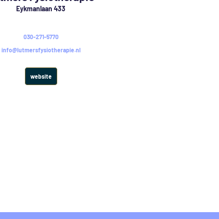
Eykmanlaan 433
030-271-5770
info@lutmersfysiotherapie.nl
website