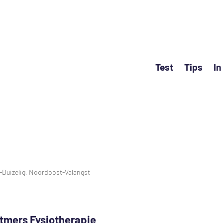
Test
Tips
In
Duizelig
,
Noordoost-Valangst
tmers Fysiotherapie