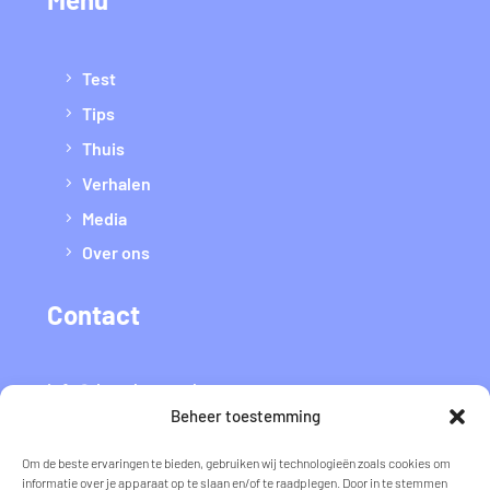
Test
Tips
Thuis
Verhalen
Media
Over ons
Contact
info@datvaltmee.nl
Beheer toestemming
Flyer voor thuis
Om de beste ervaringen te bieden, gebruiken wij technologieën zoals cookies om
informatie over je apparaat op te slaan en/of te raadplegen. Door in te stemmen