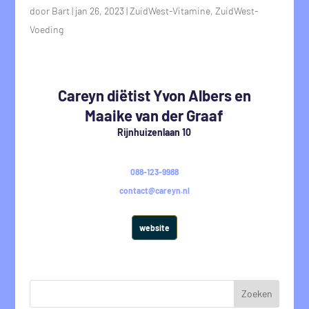
door
Bart
|
jan 26, 2023
|
ZuidWest-Vitamine
,
ZuidWest-
Voeding
Careyn diëtist Yvon Albers en
Maaike van der Graaf
Rijnhuizenlaan 10
088-123-9988
contact@careyn.nl
website
Zoeken