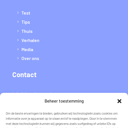
Test
Tips
Thuis
Verhalen
Media
Over ons
Contact
info@datvaltmee.nl
Beheer toestemming
Flyer voor thuis
Om de beste ervaringen te bieden, gebruiken wij technologieën zoals cookies om
informatie over je apparaat op te slaan en/of te raadplegen. Door in te stemmen
met deze technologieën kunnen wij gegevens zoals surfgedrag of unieke ID's op